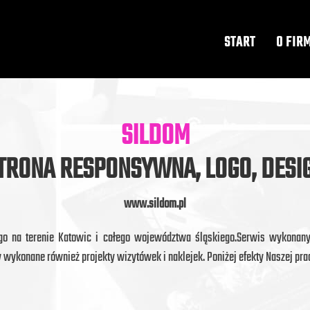
START
O FIR
SILDOM
TRONA RESPONSYWNA, LOGO, DESI
www.sildom.pl
cego na terenie Katowic i całego województwa śląskiego.Serwis wykona
 wykonane również projekty wizytówek i naklejek. Poniżej efekty Naszej pra