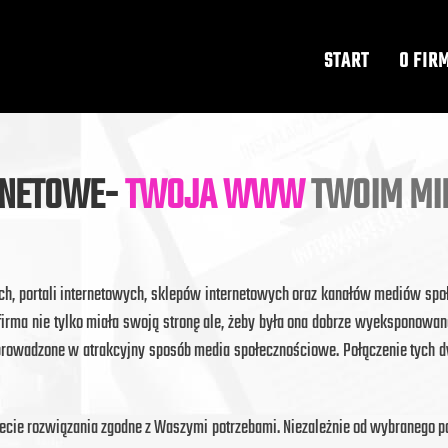
START
O FIR
RNETOWE-
TWOJA WWW
TWOIM MI
wych, portali internetowych, sklepów internetowych oraz kanałów mediów sp
 firma nie tylko miała swoją stronę ale, żeby była ona dobrze wyeksponowa
 prowadzone w atrakcyjny sposób media społecznościowe. Połączenie tych 
ziecie rozwiązania zgodne z Waszymi potrzebami. Niezależnie od wybranego 