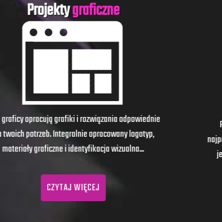
Efektywne
pozycjonowanie
Pozycjonowanie stron internetowych to obecnie
najpopularniejsza i najtrafniejsza forma reklamy. Celem
jej jest umieszczenie strony na najwyższej pozycji.
CZYTAJ WIĘCEJ