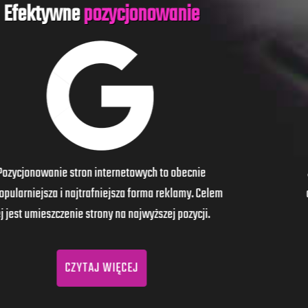
Nowoczesna
drukarnia
Jednym ze środków reklamowych są materiały
drukowane. Oferujemy druk wieloma metodami
dostosowanymi do celu i zadania.
CZYTAJ WIĘCEJ