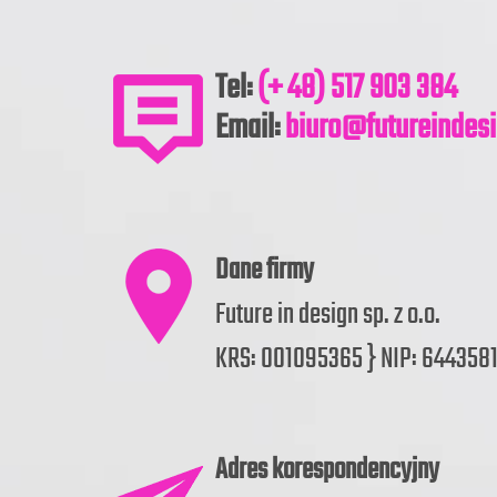
Tel:
(+ 48) 517 903 384
Email:
biuro@futureindes
Dane firmy
Future in design sp. z o.o.
KRS: 001095365 } NIP: 644358
Adres korespondencyjny