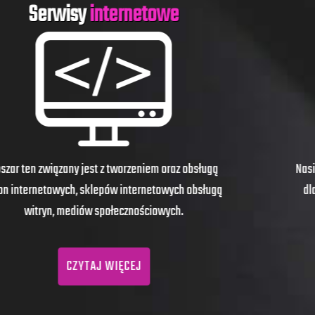
Projekty
graficzne
Nasi graficy opracują grafiki i rozwiązania odpowiednie
dla twoich potrzeb. Integralnie opracowany logotyp,
materiały graficzne i identyfikacja wizualna...
CZYTAJ WIĘCEJ