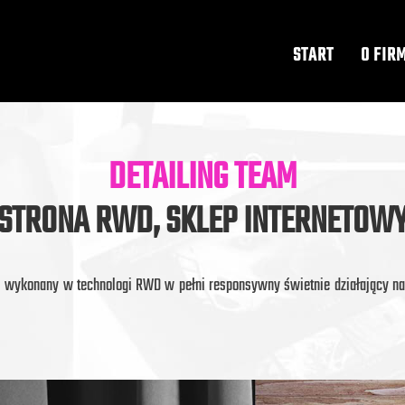
START
O FIR
DETAILING TEAM
STRONA RWD, SKLEP INTERNETOW
is wykonany w technologi RWD w pełni responsywny świetnie działający n